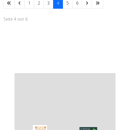
1
2
3
4
5
6
Seite 4 von 6