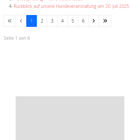
Rückblick auf unsere Hundeveranstaltung am 20. Juli 2025
1
2
3
4
5
6
Seite 1 von 6